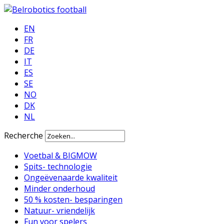
EN
FR
DE
IT
ES
SE
NO
DK
NL
Recherche
Voetbal & BIGMOW
Spits- technologie
Ongeëvenaarde kwaliteit
Minder onderhoud
50 % kosten- besparingen
Natuur- vriendelijk
Fun voor spelers