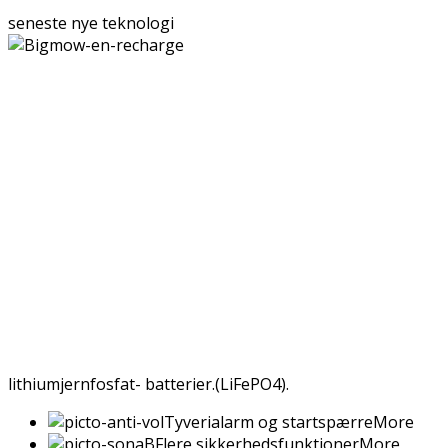
seneste nye teknologi
lithiumjernfosfat- batterier.(LiFePO4).
Tyverialarm og startspærre
More
Flere sikkerhedsfunktioner
More