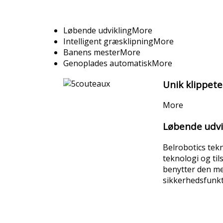
Løbende udvikling
More
Intelligent græsklipning
More
Banens mester
More
Genoplades automatisk
More
Unik klippete
More
Løbende udvi
Belrobotics tek
teknologi og ti
benytter den me
sikkerhedsfunkt