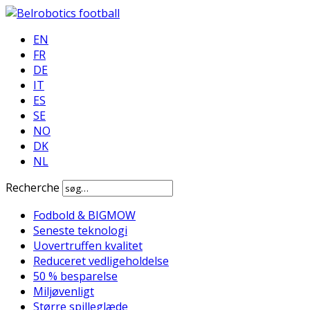
EN
FR
DE
IT
ES
SE
NO
DK
NL
Recherche
Fodbold & BIGMOW
Seneste teknologi
Uovertruffen kvalitet
Reduceret vedligeholdelse
50 % besparelse
Miljøvenligt
Større spilleglæde