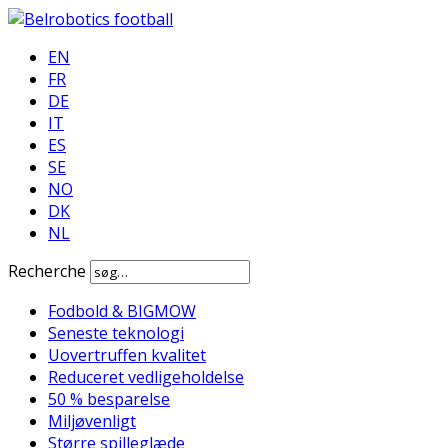
EN
FR
DE
IT
ES
SE
NO
DK
NL
Recherche
Fodbold & BIGMOW
Seneste teknologi
Uovertruffen kvalitet
Reduceret vedligeholdelse
50 % besparelse
Miljøvenligt
Større spilleglæde