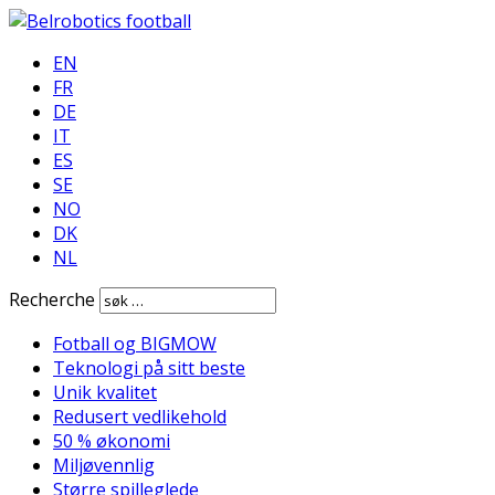
EN
FR
DE
IT
ES
SE
NO
DK
NL
Recherche
Fotball og BIGMOW
Teknologi på sitt beste
Unik kvalitet
Redusert vedlikehold
50 % økonomi
Miljøvennlig
Større spilleglede