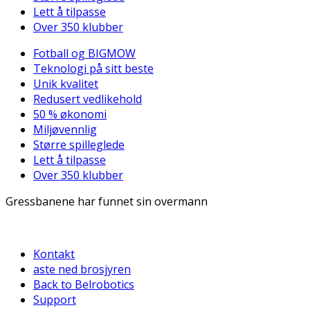
Lett å tilpasse
Over 350 klubber
Fotball og BIGMOW
Teknologi på sitt beste
Unik kvalitet
Redusert vedlikehold
50 % økonomi
Miljøvennlig
Større spilleglede
Lett å tilpasse
Over 350 klubber
Gressbanene har funnet sin overmann
Kontakt
aste ned brosjyren
Back to Belrobotics
Support