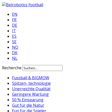
EN
FR
DE
IT
ES
SE
NO
DK
NL
Recherche
Fussball & BIGMOW
Spitzen- technologie
Unerreichte Qualität
Geringere Wartung
50 % Einsparung
Gut für die Natur
Fun für die Spieler